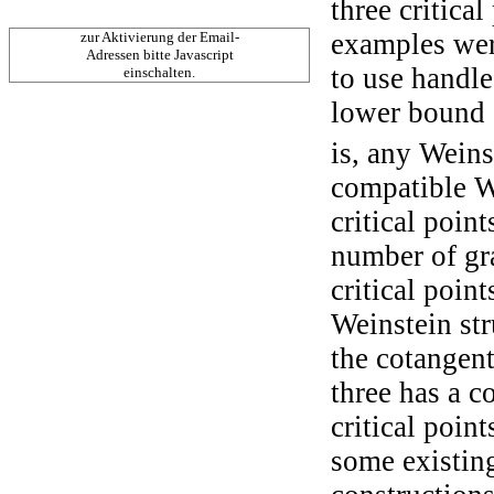
three critical
examples wer
zur Aktivierung der Email-
Adressen bitte Javascript
to use handle
einschalten.
lower bound o
is, any Weins
compatible W
critical poin
number of gra
critical poin
Weinstein str
the cotangent
three has a 
critical poin
some existin