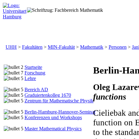
UHH
>
Fakultäten
>
MIN-Fakultät
>
Mathematik
>
Personen
>
Jan
S
tartseite
Berlin-Ha
F
orschung
L
ehre
Oleg Lazare
B
ereich AD
functions
G
raduiertenkolleg 1670
Z
entrum für Mathematische Physik
Cieliebak an
B
erlin-Hamburg-Hannover-Seminar
K
onferenzen und Workshops
function on 
M
aster Mathematical Physics
to the standa