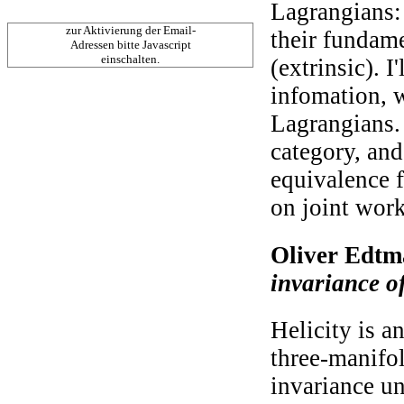
Lagrangians: 
zur Aktivierung der Email-
their fundame
Adressen bitte Javascript
einschalten.
(extrinsic). I
infomation, w
Lagrangians.
category, and 
equivalence f
on joint wor
Oliver Edtm
invariance of
Helicity is a
three-manifol
invariance u