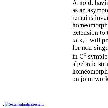
Arnold, havin
as an asympto
remains inva
homeomorphis
extension to 
talk, I will 
for non-sing
0
in C
symplect
algebraic str
homeomorphis
on joint wor
Impressum