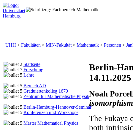
UHH
>
Fakultäten
>
MIN-Fakultät
>
Mathematik
>
Personen
>
Jan
S
tartseite
Berlin-Ha
F
orschung
L
ehre
14.11.2025
B
ereich AD
G
raduiertenkolleg 1670
Noah Porcel
Z
entrum für Mathematische Physik
isomorphism
B
erlin-Hamburg-Hannover-Seminar
K
onferenzen und Workshops
The Fukaya ca
M
aster Mathematical Physics
both intrinsi